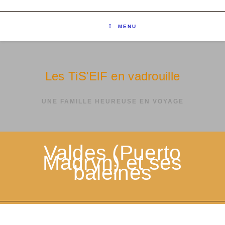
MENU
Les TiS'ElF en vadrouille
UNE FAMILLE HEUREUSE EN VOYAGE
Valdes (Puerto
Madryn) et ses
baleines