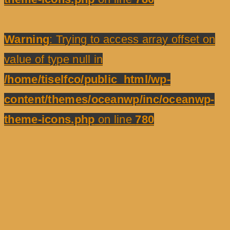
Warning
: Trying to access array offset on
value of type null in
/home/tiselfco/public_html/wp-
content/themes/oceanwp/inc/oceanwp-
theme-icons.php
on line
780