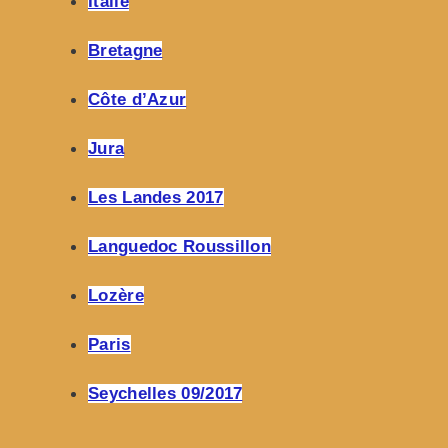
Italie
Bretagne
Côte d’Azur
Jura
Les Landes 2017
Languedoc Roussillon
Lozère
Paris
Seychelles 09/2017