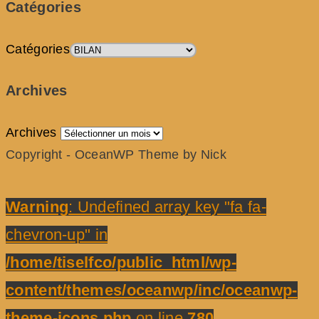
Catégories
Catégories
Archives
Archives
Copyright - OceanWP Theme by Nick
Warning
: Undefined array key "fa fa-
chevron-up" in
/home/tiselfco/public_html/wp-
content/themes/oceanwp/inc/oceanwp-
theme-icons.php
on line
780