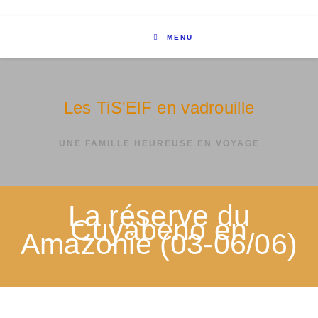
MENU
Les TiS'ElF en vadrouille
UNE FAMILLE HEUREUSE EN VOYAGE
La réserve du
Cuyabeno en
Amazonie (03-06/06)