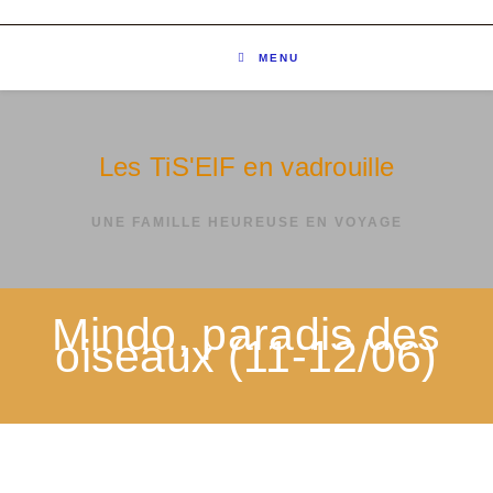
MENU
Les TiS'ElF en vadrouille
UNE FAMILLE HEUREUSE EN VOYAGE
Mindo, paradis des
oiseaux (11-12/06)