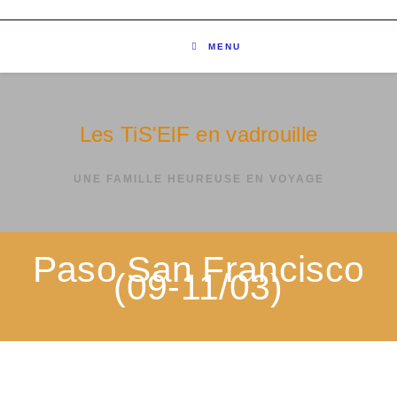
MENU
Les TiS'ElF en vadrouille
UNE FAMILLE HEUREUSE EN VOYAGE
Paso San Francisco
(09-11/03)