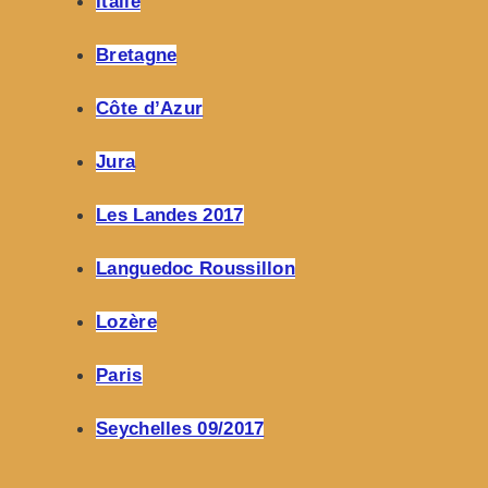
Italie
Bretagne
Côte d’Azur
Jura
Les Landes 2017
Languedoc Roussillon
Lozère
Paris
Seychelles 09/2017