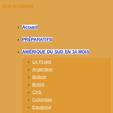
Skip to content
Accueil
PRÉPARATIFS
AMÉRIQUE DU SUD EN 14 MOIS
Le Projet
Argentine
Bolivie
Brésil
Chili
Colombie
Equateur