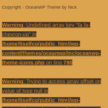
Copyright - OceanWP Theme by Nick
Warning
: Undefined array key "fa fa-
chevron-up" in
/home/tiselfco/public_html/wp-
content/themes/oceanwp/inc/oceanwp-
theme-icons.php
on line
780
Warning
: Trying to access array offset on
value of type null in
/home/tiselfco/public_html/wp-