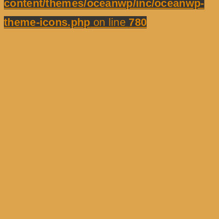
content/themes/oceanwp/inc/oceanwp-
theme-icons.php
on line
780