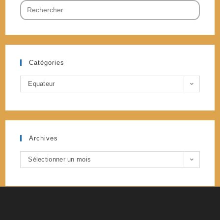
Search
for:
Catégories
Catégories
Equateur
Archives
Archives
Sélectionner un mois