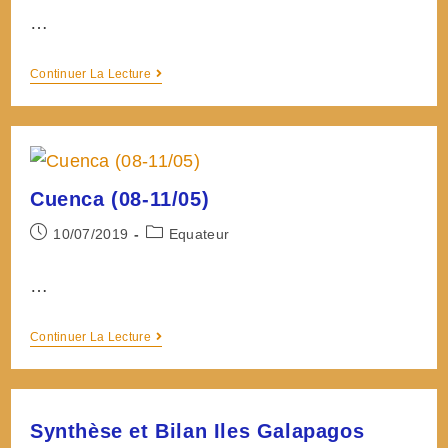
…
Banos,
Continuer La Lecture
Puyo
et
la
lisière
amazonienne
Cuenca (08-11/05)
(12-
15/05)
Post
Post
10/07/2019
Equateur
published:
category:
…
Cuenca
Continuer La Lecture
(08-
11/05)
Synthèse et Bilan Iles Galapagos