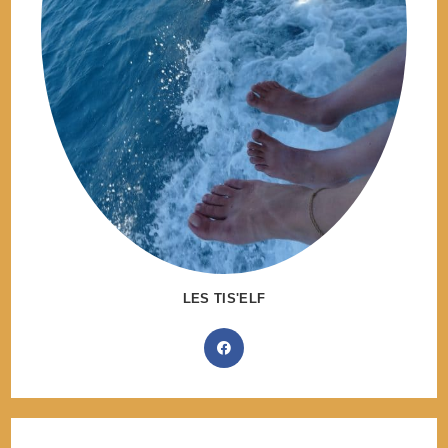
LES TIS'ELF
S’ouvre
dans
un
nouvel
onglet