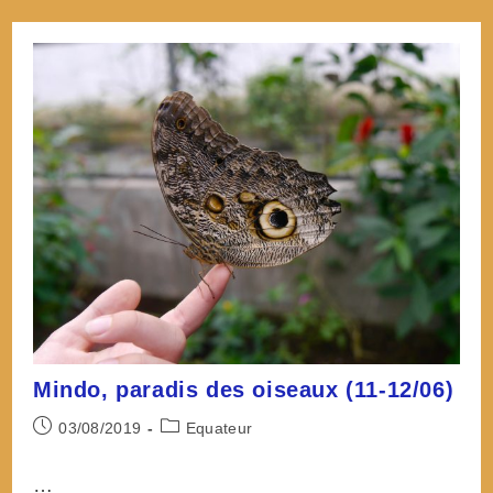
lagunes
et
le
cimetière
de
Tulcan
(14-
17/06)
Mindo, paradis des oiseaux (11-12/06)
Post
Post
03/08/2019
Equateur
published:
category:
…