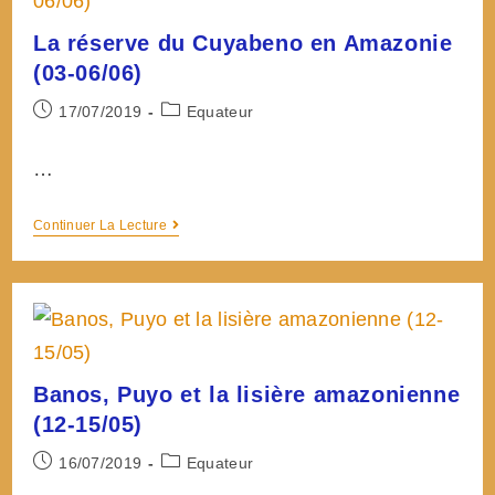
(09-
La réserve du Cuyabeno en Amazonie
10/06)
(03-06/06)
Post
Post
17/07/2019
Equateur
published:
category:
…
La
Continuer La Lecture
réserve
du
Cuyabeno
en
Amazonie
(03-
Banos, Puyo et la lisière amazonienne
06/06)
(12-15/05)
Post
Post
16/07/2019
Equateur
published:
category: