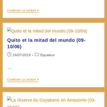
Mindo,
Continuer La Lecture
paradis
des
oiseaux
(11-
12/06)
Quito et la mitad del mundo (09-
10/06)
Post
Post
26/07/2019
Equateur
published:
category:
…
Quito
Continuer La Lecture
et
la
mitad
del
mundo