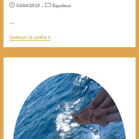
Post
Post
04/04/2019
Equateur
published:
category:
…
Synthèse
Continuer La Lecture
et
Bilan
Iles
Galapagos